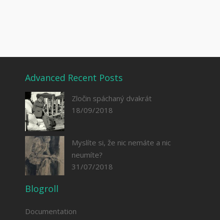
Advanced Recent Posts
Zločin spáchaný dvakrát
18/09/2018
Myslíte si, že nic nemáte a nic
neumíte?
31/07/2018
Blogroll
Documentation