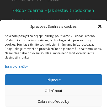
E-Book zdarma – Jak sestavit rodokmen
https://rodokmen-pomoci-internetu.cz/ebook/jak-
sestavit-rodokmen-2/
Spravovat Souhlas s cookies
Abychom poskytli co nejlepší služby, používáme k ukládání a/nebo
přístupu k informacím o zařízení, technologie jako jsou soubory
Najdete mě i na sociálních sítích
cookies. Souhlas s těmito technologiemi nám umožní zpracovávat
údaje, jako je chování při procházení nebo jedinečná ID na tomto webu.
Nesouhlas nebo odvolání souhlasu může nepříznivě ovlivnit určité
vlastnosti a funkce.
Spravovat služby
Příjmout
Odmítnout
Zobrazit předvolby
2018 © Jana Sopóci Rodokmen pomocí internetu